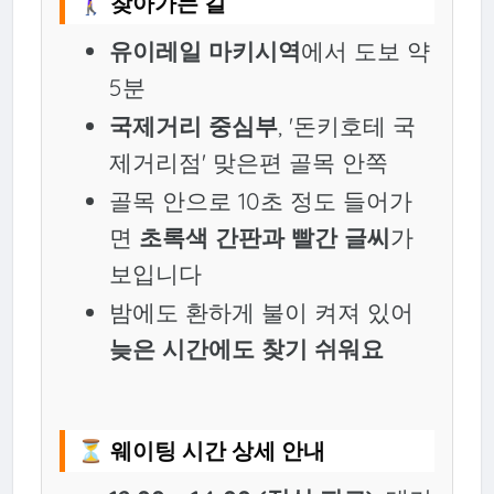
🚶‍♀️ 찾아가는 길
유이레일 마키시역
에서 도보 약
5분
국제거리 중심부
, '돈키호테 국
제거리점' 맞은편 골목 안쪽
골목 안으로 10초 정도 들어가
면
초록색 간판과 빨간 글씨
가
보입니다
밤에도 환하게 불이 켜져 있어
늦은 시간에도 찾기 쉬워요
⏳ 웨이팅 시간 상세 안내